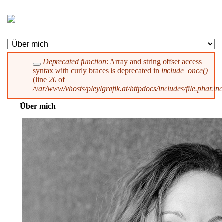
Skip to navigation
Direkt zum Inhalt
Deprecated function
: Array and string offset access
Close this message.
syntax with curly braces is deprecated in
Fehlermeldung
include_once()
(line
20
of
/var/www/vhosts/pleylgrafik.at/httpdocs/includes/file.phar.in
Über mich